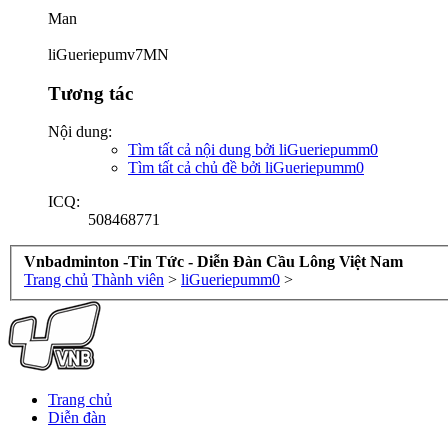
Man
liGueriepumv7MN
Tương tác
Nội dung:
Tìm tất cả nội dung bởi liGueriepumm0
Tìm tất cả chủ đề bởi liGueriepumm0
ICQ:
508468771
Vnbadminton -Tin Tức - Diễn Đàn Cầu Lông Việt Nam
Trang chủ
Thành viên
>
liGueriepumm0
>
Trang chủ
Diễn đàn