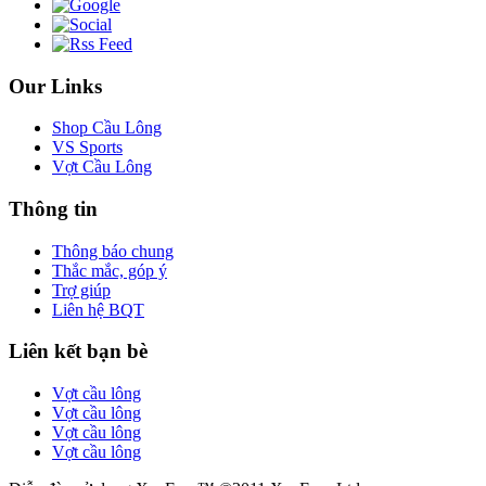
Our Links
Shop Cầu Lông
VS Sports
Vợt Cầu Lông
Thông tin
Thông báo chung
Thắc mắc, góp ý
Trợ giúp
Liên hệ BQT
Liên kết bạn bè
Vợt cầu lông
Vợt cầu lông
Vợt cầu lông
Vợt cầu lông