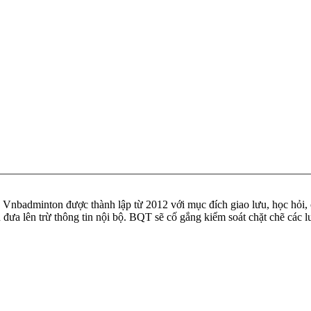
badminton được thành lập từ 2012 với mục đích giao lưu, học hỏi, ch
n đưa lên trừ thông tin nội bộ. BQT sẽ cố gắng kiểm soát chặt chẽ các