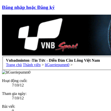
Đăng nhập hoặc Đăng ký
Vnbadminton -Tin Tức - Diễn Đàn Cầu Lông Việt Nam
Trang chủ
Thành viên
>
liGueriepumm0
>
Hoạt động cuối:
7/10/12
Tham gia ngày:
7/10/12
Bài viết:
0