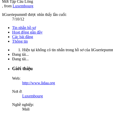
Mới Tập Cầu Lông
,
from
Luxembourg
liGueriepumm0 được nhìn thấy lần cuối:
7/10/12
Tin nhắn hồ sơ
Hoạt động gần đây
Các bài đăng
Thông tin
Hiện tại không có tin nhắn trong hồ sơ của liGueriepum
Đang tải...
Đang tải...
Giới thiệu
Web:
http://www.lidaa.org
Nơi ở:
Luxembourg
Nghề nghiệp:
Mali