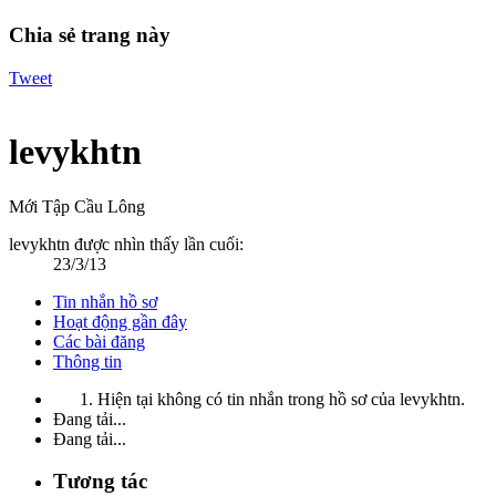
Chia sẻ trang này
Tweet
levykhtn
Mới Tập Cầu Lông
levykhtn được nhìn thấy lần cuối:
23/3/13
Tin nhắn hồ sơ
Hoạt động gần đây
Các bài đăng
Thông tin
Hiện tại không có tin nhắn trong hồ sơ của levykhtn.
Đang tải...
Đang tải...
Tương tác