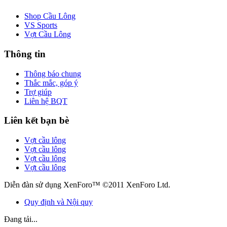
Shop Cầu Lông
VS Sports
Vợt Cầu Lông
Thông tin
Thông báo chung
Thắc mắc, góp ý
Trợ giúp
Liên hệ BQT
Liên kết bạn bè
Vợt cầu lông
Vợt cầu lông
Vợt cầu lông
Vợt cầu lông
Diễn đàn sử dụng XenForo™ ©2011 XenForo Ltd.
Quy định và Nội quy
Đang tải...