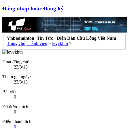
Đăng nhập hoặc Đăng ký
Vnbadminton -Tin Tức - Diễn Đàn Cầu Lông Việt Nam
Trang chủ
Thành viên
>
levykhtn
>
Hoạt động cuối:
23/3/13
Tham gia ngày:
23/3/13
Bài viết:
0
Đã được thích:
0
Điểm thành tích:
0