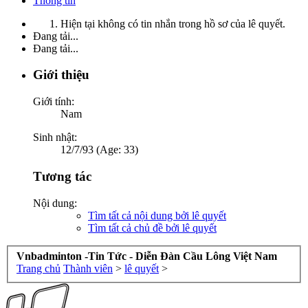
Thông tin
Hiện tại không có tin nhắn trong hồ sơ của lê quyết.
Đang tải...
Đang tải...
Giới thiệu
Giới tính:
Nam
Sinh nhật:
12/7/93 (Age: 33)
Tương tác
Nội dung:
Tìm tất cả nội dung bởi lê quyết
Tìm tất cả chủ đề bởi lê quyết
Vnbadminton -Tin Tức - Diễn Đàn Cầu Lông Việt Nam
Trang chủ
Thành viên
>
lê quyết
>