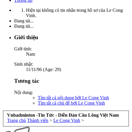
Thông tin
Hiện tại không có tin nhắn trong hồ sơ của Le Cong
Vinh.
Đang tải...
Đang tải...
Giới thiệu
Giới tính:
Nam
Sinh nhật:
11/11/96 (Age: 29)
Tương tác
Nội dung:
Tìm tất cả nội dung bởi Le Cong Vinh
Tìm tất cả chủ đề bởi Le Cong Vinh
Vnbadminton -Tin Tức - Diễn Đàn Cầu Lông Việt Nam
Trang chủ
Thành viên
>
Le Cong Vinh
>