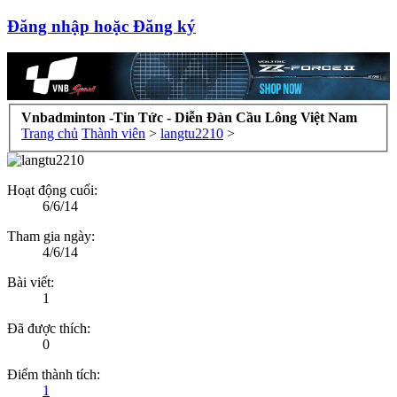
Đăng nhập hoặc Đăng ký
Vnbadminton -Tin Tức - Diễn Đàn Cầu Lông Việt Nam
Trang chủ
Thành viên
>
langtu2210
>
Hoạt động cuối:
6/6/14
Tham gia ngày:
4/6/14
Bài viết:
1
Đã được thích:
0
Điểm thành tích:
1