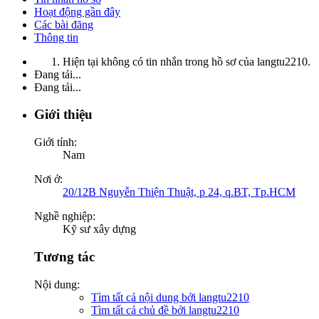
Hoạt động gần đây
Các bài đăng
Thông tin
Hiện tại không có tin nhắn trong hồ sơ của langtu2210.
Đang tải...
Đang tải...
Giới thiệu
Giới tính:
Nam
Nơi ở:
20/12B Nguyễn Thiện Thuật, p 24, q.BT, Tp.HCM
Nghề nghiệp:
Kỹ sư xây dựng
Tương tác
Nội dung:
Tìm tất cả nội dung bởi langtu2210
Tìm tất cả chủ đề bởi langtu2210