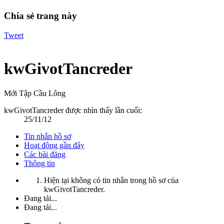
Chia sẻ trang này
Tweet
kwGivotTancreder
Mới Tập Cầu Lông
kwGivotTancreder được nhìn thấy lần cuối:
25/11/12
Tin nhắn hồ sơ
Hoạt động gần đây
Các bài đăng
Thông tin
Hiện tại không có tin nhắn trong hồ sơ của
kwGivotTancreder.
Đang tải...
Đang tải...