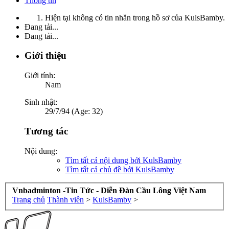
Thông tin
Hiện tại không có tin nhắn trong hồ sơ của KulsBamby.
Đang tải...
Đang tải...
Giới thiệu
Giới tính:
Nam
Sinh nhật:
29/7/94 (Age: 32)
Tương tác
Nội dung:
Tìm tất cả nội dung bởi KulsBamby
Tìm tất cả chủ đề bởi KulsBamby
Vnbadminton -Tin Tức - Diễn Đàn Cầu Lông Việt Nam
Trang chủ
Thành viên
>
KulsBamby
>