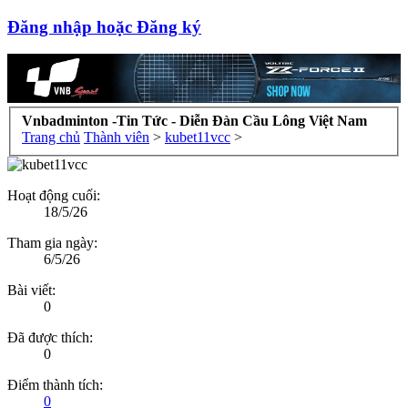
Đăng nhập hoặc Đăng ký
Vnbadminton -Tin Tức - Diễn Đàn Cầu Lông Việt Nam
Trang chủ
Thành viên
>
kubet11vcc
>
Hoạt động cuối:
18/5/26
Tham gia ngày:
6/5/26
Bài viết:
0
Đã được thích:
0
Điểm thành tích:
0