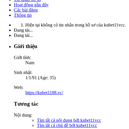
Hoạt động gần đây
Các bài đăng
Thông tin
Hiện tại không có tin nhắn trong hồ sơ của kubet11vcc.
Đang tải...
Đang tải...
Giới thiệu
Giới tính:
Nam
Sinh nhật:
1/1/91 (Age: 35)
Web:
https://kubet1188.vc/
Tương tác
Nội dung:
Tìm tất cả nội dung bởi kubet11vcc
Tìm tất cả chủ đề bởi kubet11vcc