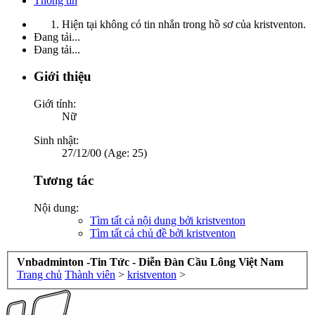
Thông tin
Hiện tại không có tin nhắn trong hồ sơ của kristventon.
Đang tải...
Đang tải...
Giới thiệu
Giới tính:
Nữ
Sinh nhật:
27/12/00 (Age: 25)
Tương tác
Nội dung:
Tìm tất cả nội dung bởi kristventon
Tìm tất cả chủ đề bởi kristventon
Vnbadminton -Tin Tức - Diễn Đàn Cầu Lông Việt Nam
Trang chủ
Thành viên
>
kristventon
>