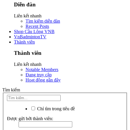
Diễn đàn
Liên kết nhanh
Tìm kiếm diễn đàn
Recent Posts
Shop Cầu Lông VNB
VnBadmintonTV
Thành viên
Thành viên
Liên kết nhanh
Notable Members
Đang truy cập
Hoạt động gần đây
Tìm kiếm
Chỉ tìm trong tiêu đề
Được gửi bởi thành viên: