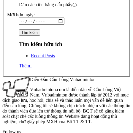
Dãn cách tên bằng dấu phẩy(,).
Mới hơn ngày:
Tìm kiếm hữu ích
Recent Posts
Thêm...
Diễn Đàn Cầu Lông Vnbadminton
Vnbadminton.com là diễn đàn về Cầu Lông Việt
Nam. Vnbadminton được thành lập từ 2012 với mục
đích giao lưu, học hỏi, chia sẻ và thảo luận mọi vấn đề liên quan
đến cầu lông. Chúng tôi sẽ không chịu trách nhiệm với các thông tin
do thành viên đưa lên trừ thông tin nội bộ. BQT sẽ cố gắng kiểm
soát chặt chẽ các luồng thông tin Website đang hoạt động thử
nghiệm, chờ giấy phép MXH của Bộ TT & TT.
Follow us