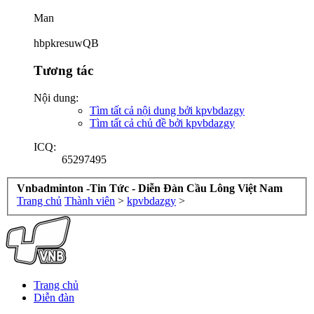
Man
hbpkresuwQB
Tương tác
Nội dung:
Tìm tất cả nội dung bởi kpvbdazgy
Tìm tất cả chủ đề bởi kpvbdazgy
ICQ:
65297495
Vnbadminton -Tin Tức - Diễn Đàn Cầu Lông Việt Nam
Trang chủ
Thành viên
>
kpvbdazgy
>
Trang chủ
Diễn đàn