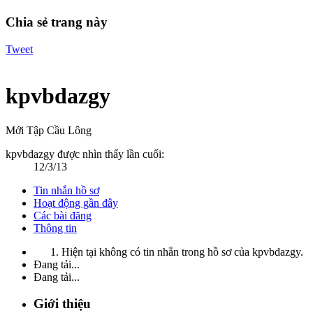
Chia sẻ trang này
Tweet
kpvbdazgy
Mới Tập Cầu Lông
kpvbdazgy được nhìn thấy lần cuối:
12/3/13
Tin nhắn hồ sơ
Hoạt động gần đây
Các bài đăng
Thông tin
Hiện tại không có tin nhắn trong hồ sơ của kpvbdazgy.
Đang tải...
Đang tải...
Giới thiệu