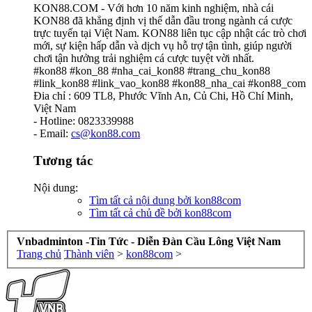
KON88.COM - Với hơn 10 năm kinh nghiệm, nhà cái
KON88 đã khẳng định vị thế dẫn đầu trong ngành cá cược
trực tuyến tại Việt Nam. KON88 liên tục cập nhật các trò chơi
mới, sự kiện hấp dẫn và dịch vụ hỗ trợ tận tình, giúp người
chơi tận hưởng trải nghiệm cá cược tuyệt vời nhất.
#kon88 #kon_88 #nha_cai_kon88 #trang_chu_kon88
#link_kon88 #link_vao_kon88 #kon88_nha_cai #kon88_com
Đia chỉ : 609 TL8, Phước Vĩnh An, Củ Chi, Hồ Chí Minh,
Việt Nam
- Hotline: 0823339988
- Email:
cs@kon88.com
Tương tác
Nội dung:
Tìm tất cả nội dung bởi kon88com
Tìm tất cả chủ đề bởi kon88com
Vnbadminton -Tin Tức - Diễn Đàn Cầu Lông Việt Nam
Trang chủ
Thành viên
>
kon88com
>