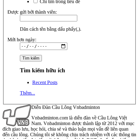
Chỉ tìm trong tiêu đề
Được gửi bởi thành viên:
Dãn cách tên bằng dấu phẩy(,).
Mới hơn ngày:
Tìm kiếm hữu ích
Recent Posts
Thêm...
Diễn Đàn Cầu Lông Vnbadminton
Vnbadminton.com là diễn đàn về Cầu Lông Việt
Nam. Vnbadminton được thành lập từ 2012 với mục
đích giao lưu, học hỏi, chia sẻ và thảo luận mọi vấn đề liên quan
đến cầu lông. Chúng tôi sẽ không chịu trách nhiệm với các thông tin