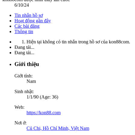
6/10/24
Tin nhắn hồ sơ
Hoạt động gần đây
Các bài đăng
Thông tin
Hiện tại không có tin nhắn trong hồ sơ của kon88com.
Đang tải...
Đang tải...
Giới thiệu
Giới tính:
Nam
Sinh nhật:
1/1/90 (Age: 36)
Web:
https://kon88.com
Nơi ở:
Củ Chi, Hồ Chí Minh, Việt Nam