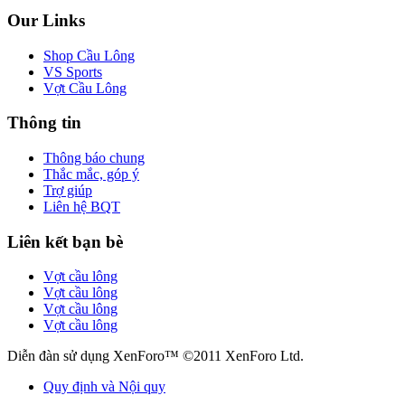
Our Links
Shop Cầu Lông
VS Sports
Vợt Cầu Lông
Thông tin
Thông báo chung
Thắc mắc, góp ý
Trợ giúp
Liên hệ BQT
Liên kết bạn bè
Vợt cầu lông
Vợt cầu lông
Vợt cầu lông
Vợt cầu lông
Diễn đàn sử dụng XenForo™ ©2011 XenForo Ltd.
Quy định và Nội quy