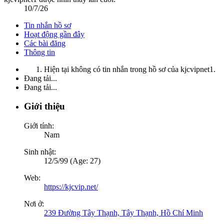
10/7/26
Tin nhắn hồ sơ
Hoạt động gần đây
Các bài đăng
Thông tin
Hiện tại không có tin nhắn trong hồ sơ của kjcvipnet1.
Đang tải...
Đang tải...
Giới thiệu
Giới tính:
Nam
Sinh nhật:
12/5/99 (Age: 27)
Web:
https://kjcvip.net/
Nơi ở:
239 Đường Tây Thạnh, Tây Thạnh, Hồ Chí Minh