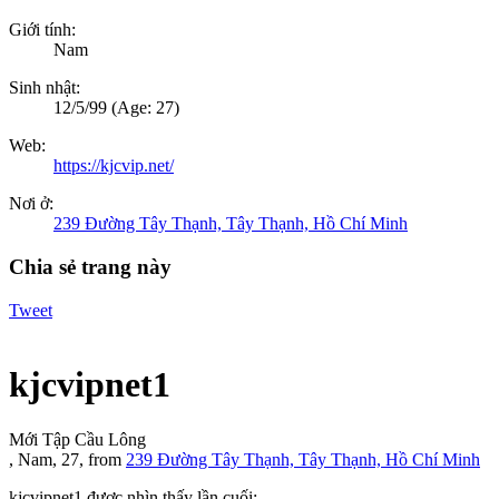
Giới tính:
Nam
Sinh nhật:
12/5/99
(Age: 27)
Web:
https://kjcvip.net/
Nơi ở:
239 Đường Tây Thạnh, Tây Thạnh, Hồ Chí Minh
Chia sẻ trang này
Tweet
kjcvipnet1
Mới Tập Cầu Lông
, Nam, 27,
from
239 Đường Tây Thạnh, Tây Thạnh, Hồ Chí Minh
kjcvipnet1 được nhìn thấy lần cuối: