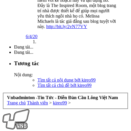
hiểm với kế hoạch này và tận dụng nó.
Đây là The Inspired Room, một blog trang
trí nhà được thiết kế để giúp mọi người
yêu thích ngôi nhà họ có. Melissa
Michaels là tác giả đằng sau blog tuyệt vời
này.
http://bit.ly/2vN77VY
6/4/20
Đang tải...
Đang tải...
Tương tác
Nội dung:
Tìm tất cả nội dung bởi kireo99
Tìm tất cả chủ đề bởi kireo99
Vnbadminton -Tin Tức - Diễn Đàn Cầu Lông Việt Nam
Trang chủ
Thành viên
>
kireo99
>