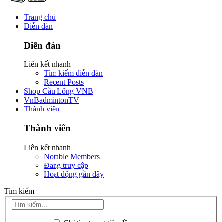
Trang chủ
Diễn đàn
Diễn đàn
Liên kết nhanh
Tìm kiếm diễn đàn
Recent Posts
Shop Cầu Lông VNB
VnBadmintonTV
Thành viên
Thành viên
Liên kết nhanh
Notable Members
Đang truy cập
Hoạt động gần đây
Tìm kiếm