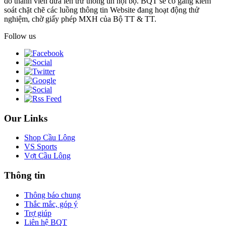
do thành viên đưa lên trừ thông tin nội bộ. BQT sẽ cố gắng kiểm
soát chặt chẽ các luồng thông tin Website đang hoạt động thử
nghiệm, chờ giấy phép MXH của Bộ TT & TT.
Follow us
Our Links
Shop Cầu Lông
VS Sports
Vợt Cầu Lông
Thông tin
Thông báo chung
Thắc mắc, góp ý
Trợ giúp
Liên hệ BQT