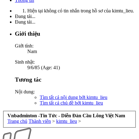
Thông tin
Hiện tại không có tin nhắn trong hồ sơ của kimtu_lieu.
Đang tải...
Đang tải...
Giới thiệu
Giới tính:
Nam
Sinh nhật:
9/6/85 (Age: 41)
Tương tác
Nội dung:
Tìm tất cả nội dung bởi kimtu_lieu
Tìm tất cả chủ đề bởi kimtu_lieu
Vnbadminton -Tin Tức - Diễn Đàn Cầu Lông Việt Nam
Trang chủ
Thành viên
>
kimtu_lieu
>