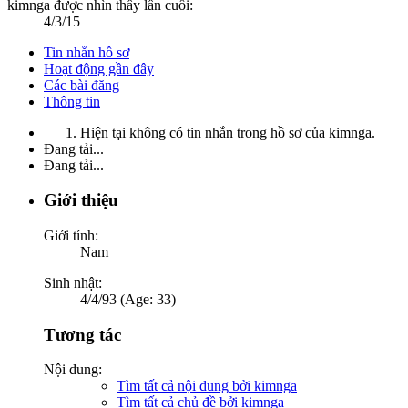
kimnga được nhìn thấy lần cuối:
4/3/15
Tin nhắn hồ sơ
Hoạt động gần đây
Các bài đăng
Thông tin
Hiện tại không có tin nhắn trong hồ sơ của kimnga.
Đang tải...
Đang tải...
Giới thiệu
Giới tính:
Nam
Sinh nhật:
4/4/93 (Age: 33)
Tương tác
Nội dung:
Tìm tất cả nội dung bởi kimnga
Tìm tất cả chủ đề bởi kimnga