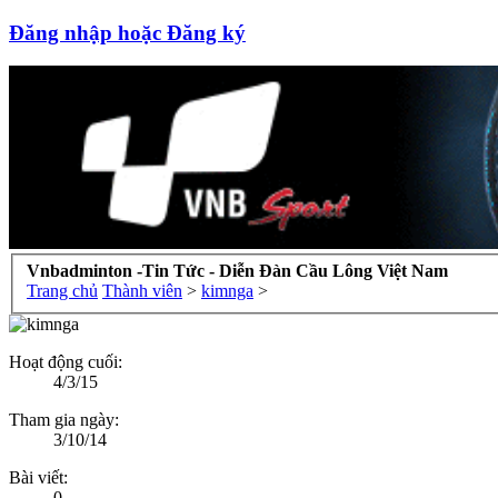
Đăng nhập hoặc Đăng ký
Vnbadminton -Tin Tức - Diễn Đàn Cầu Lông Việt Nam
Trang chủ
Thành viên
>
kimnga
>
Hoạt động cuối:
4/3/15
Tham gia ngày:
3/10/14
Bài viết:
0