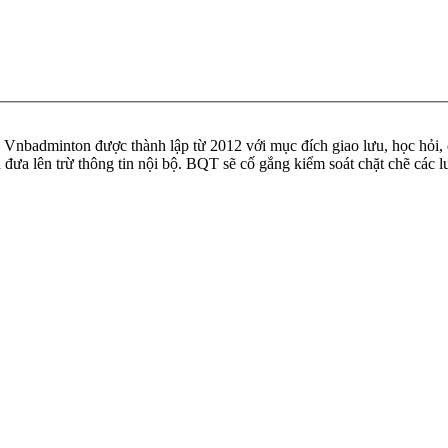
badminton được thành lập từ 2012 với mục đích giao lưu, học hỏi, ch
n đưa lên trừ thông tin nội bộ. BQT sẽ cố gắng kiểm soát chặt chẽ các