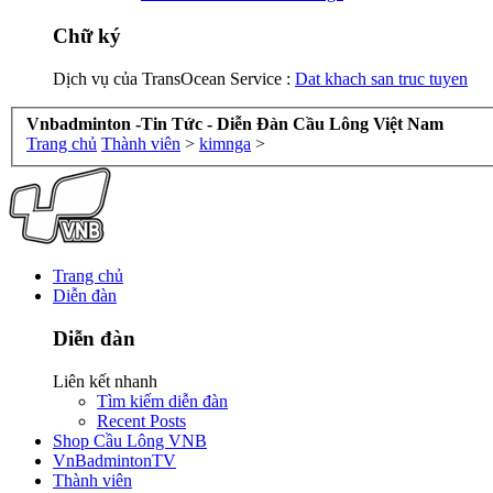
Chữ ký
Dịch vụ của TransOcean Service :
Dat khach san truc tuyen
Vnbadminton -Tin Tức - Diễn Đàn Cầu Lông Việt Nam
Trang chủ
Thành viên
>
kimnga
>
Trang chủ
Diễn đàn
Diễn đàn
Liên kết nhanh
Tìm kiếm diễn đàn
Recent Posts
Shop Cầu Lông VNB
VnBadmintonTV
Thành viên