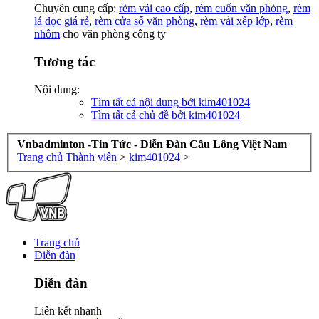
Chuyên cung cấp:
rèm vải cao cấp
,
rèm cuốn văn phòng
,
rèm
lá dọc giá rẻ
,
rèm cửa sổ văn phòng
,
rèm vải xếp lớp
,
rèm
nhôm
cho văn phòng công ty
Tương tác
Nội dung:
Tìm tất cả nội dung bởi kim401024
Tìm tất cả chủ đề bởi kim401024
Vnbadminton -Tin Tức - Diễn Đàn Cầu Lông Việt Nam
Trang chủ
Thành viên
>
kim401024
>
Trang chủ
Diễn đàn
Diễn đàn
Liên kết nhanh