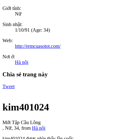
Giới tính:
Nữ
Sinh nhật:
1/10/91
(Age: 34)
Web:
http://remcuasotot.com/
Nơi ở:
Hà nội
Chia sẻ trang này
Tweet
kim401024
Mới Tập Cầu Lông
, Nữ, 34,
from
Hà nội
kim401024 được nhìn thấy lần cuối: