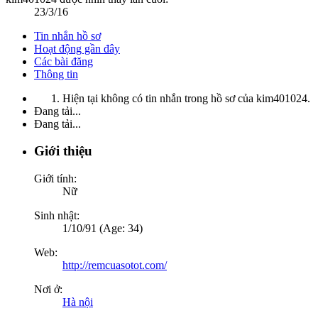
23/3/16
Tin nhắn hồ sơ
Hoạt động gần đây
Các bài đăng
Thông tin
Hiện tại không có tin nhắn trong hồ sơ của kim401024.
Đang tải...
Đang tải...
Giới thiệu
Giới tính:
Nữ
Sinh nhật:
1/10/91 (Age: 34)
Web:
http://remcuasotot.com/
Nơi ở:
Hà nội