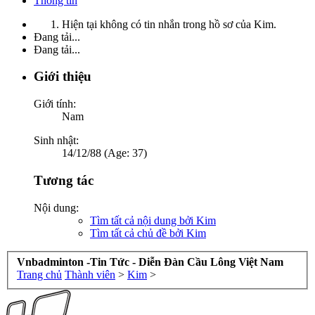
Thông tin
Hiện tại không có tin nhắn trong hồ sơ của Kim.
Đang tải...
Đang tải...
Giới thiệu
Giới tính:
Nam
Sinh nhật:
14/12/88 (Age: 37)
Tương tác
Nội dung:
Tìm tất cả nội dung bởi Kim
Tìm tất cả chủ đề bởi Kim
Vnbadminton -Tin Tức - Diễn Đàn Cầu Lông Việt Nam
Trang chủ
Thành viên
>
Kim
>