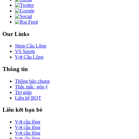
Our Links
Shop Cầu Lông
VS Sports
Vợt Cầu Lông
Thông tin
Thông báo chung
Thắc mắc, góp ý
Trợ giúp
Liên hệ BQT
Liên kết bạn bè
Vợt cầu lông
Vợt cầu lông
Vợt cầu lông
Vợt cầu lông