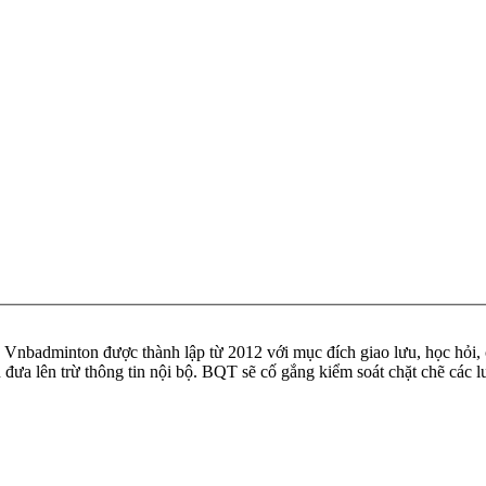
badminton được thành lập từ 2012 với mục đích giao lưu, học hỏi, ch
n đưa lên trừ thông tin nội bộ. BQT sẽ cố gắng kiểm soát chặt chẽ các