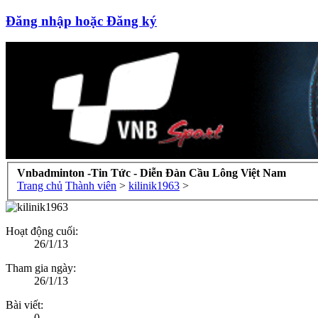
Đăng nhập hoặc Đăng ký
Vnbadminton -Tin Tức - Diễn Đàn Cầu Lông Việt Nam
Trang chủ
Thành viên
>
kilinik1963
>
Hoạt động cuối:
26/1/13
Tham gia ngày:
26/1/13
Bài viết:
0