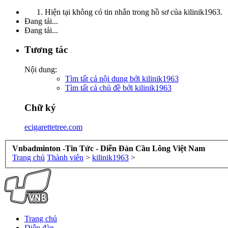
Hiện tại không có tin nhắn trong hồ sơ của kilinik1963.
Đang tải...
Đang tải...
Tương tác
Nội dung:
Tìm tất cả nội dung bởi kilinik1963
Tìm tất cả chủ đề bởi kilinik1963
Chữ ký
ecigarettetree.com
Vnbadminton -Tin Tức - Diễn Đàn Cầu Lông Việt Nam
Trang chủ
Thành viên
>
kilinik1963
>
Trang chủ
Diễn đàn