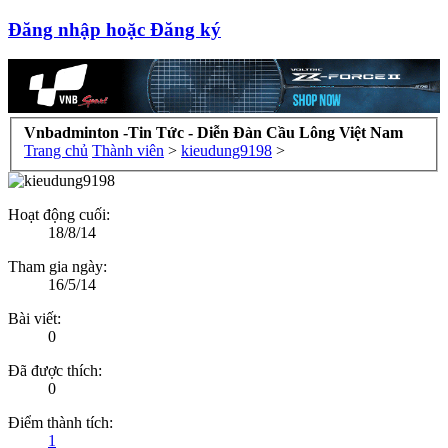
Đăng nhập hoặc Đăng ký
Vnbadminton -Tin Tức - Diễn Đàn Cầu Lông Việt Nam
Trang chủ
Thành viên
>
kieudung9198
>
Hoạt động cuối:
18/8/14
Tham gia ngày:
16/5/14
Bài viết:
0
Đã được thích:
0
Điểm thành tích:
1