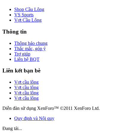
Shop Cầu Lông
VS Sports
Vợt Cầu Lông
Thông tin
Thông báo chung
Thắc mắc, góp ý
Trợ giúp
Liên hệ BQT
Liên kết bạn bè
Vợt cầu lông
Vợt cầu lông
Vợt cầu lông
Vợt cầu lông
Diễn đàn sử dụng XenForo™ ©2011 XenForo Ltd.
Quy định và Nội quy
Đang tải...