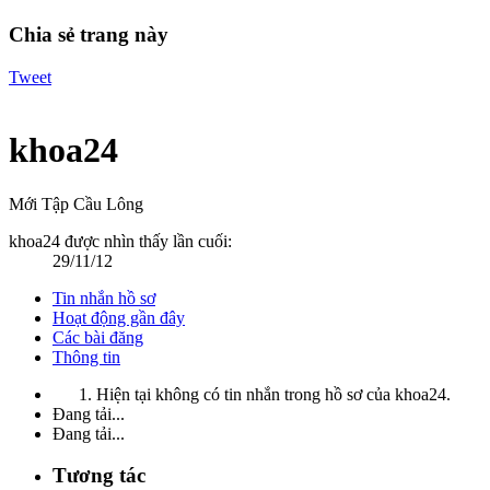
Chia sẻ trang này
Tweet
khoa24
Mới Tập Cầu Lông
khoa24 được nhìn thấy lần cuối:
29/11/12
Tin nhắn hồ sơ
Hoạt động gần đây
Các bài đăng
Thông tin
Hiện tại không có tin nhắn trong hồ sơ của khoa24.
Đang tải...
Đang tải...
Tương tác