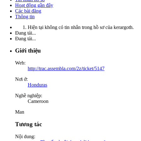
Hoạt động gần đây
Các bài đăng
Thông tin
Hiện tại không có tin nhắn trong hồ sơ của kerargoth.
Đang tải...
Đang tải...
Giới thiệu
Web:
http://trac.assembla.com/2z/ticket/5147
Nơi ở:
Honduras
Nghề nghiệp:
Cameroon
Man
Tương tác
Nội dung: