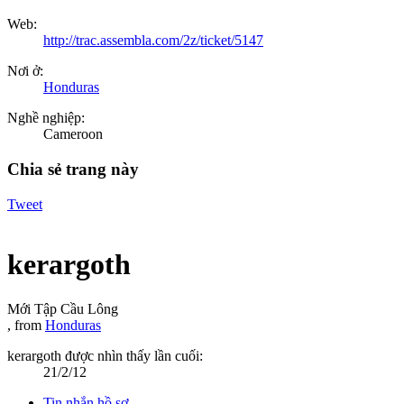
Web:
http://trac.assembla.com/2z/ticket/5147
Nơi ở:
Honduras
Nghề nghiệp:
Cameroon
Chia sẻ trang này
Tweet
kerargoth
Mới Tập Cầu Lông
,
from
Honduras
kerargoth được nhìn thấy lần cuối:
21/2/12
Tin nhắn hồ sơ