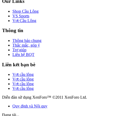
Our Links
Shop Cầu Lông
VS Sports
Vợt Cầu Lông
Thông tin
Thông báo chung
Thắc mắc, góp ý
Trợ giúp
Liên hệ BQT
Liên kết bạn bè
Vợt cầu lông
Vợt cầu lông
Vợt cầu lông
Vợt cầu lông
Diễn đàn sử dụng XenForo™ ©2011 XenForo Ltd.
Quy định và Nội quy
Đang tải...