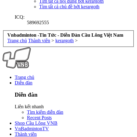
Tìm tất cả nội dung bởi kerargoth
Tìm tất cả chủ đề bởi kerargoth
ICQ:
589692555
Vnbadminton -Tin Tức - Diễn Đàn Cầu Lông Việt Nam
Trang chủ
Thành viên
>
kerargoth
>
Trang chủ
Diễn đàn
Diễn đàn
Liên kết nhanh
Tìm kiếm diễn đàn
Recent Posts
Shop Cầu Lông VNB
VnBadmintonTV
Thành viên