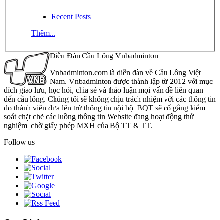
Recent Posts
Thêm...
Diễn Đàn Cầu Lông Vnbadminton
Vnbadminton.com là diễn đàn về Cầu Lông Việt
Nam. Vnbadminton được thành lập từ 2012 với mục
đích giao lưu, học hỏi, chia sẻ và thảo luận mọi vấn đề liên quan
đến cầu lông. Chúng tôi sẽ không chịu trách nhiệm với các thông tin
do thành viên đưa lên trừ thông tin nội bộ. BQT sẽ cố gắng kiểm
soát chặt chẽ các luồng thông tin Website đang hoạt động thử
nghiệm, chờ giấy phép MXH của Bộ TT & TT.
Follow us