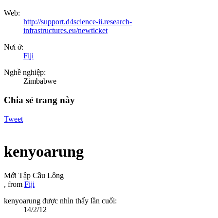
Web:
http://support.d4science-ii.research-
infrastructures.eu/newticket
Nơi ở:
Fiji
Nghề nghiệp:
Zimbabwe
Chia sẻ trang này
Tweet
kenyoarung
Mới Tập Cầu Lông
,
from
Fiji
kenyoarung được nhìn thấy lần cuối:
14/2/12