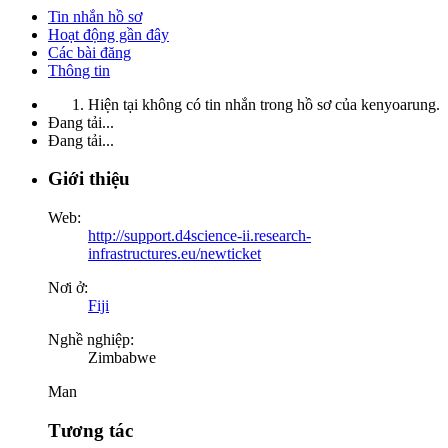
Tin nhắn hồ sơ
Hoạt động gần đây
Các bài đăng
Thông tin
Hiện tại không có tin nhắn trong hồ sơ của kenyoarung.
Đang tải...
Đang tải...
Giới thiệu
Web:
http://support.d4science-ii.research-
infrastructures.eu/newticket
Nơi ở:
Fiji
Nghề nghiệp:
Zimbabwe
Man
Tương tác