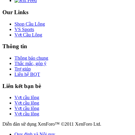
Our Links
Shop Cầu Lông
VS Sports
Vợt Cầu Lông
Thông tin
Thông báo chung
Thắc mắc, góp ý
Trợ giúp
Liên hệ BQT
Liên kết bạn bè
Vợt cầu lông
Vợt cầu lông
Vợt cầu lông
Vợt cầu lông
Diễn đàn sử dụng XenForo™ ©2011 XenForo Ltd.
Quy định và Nội quy