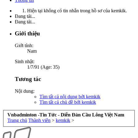
Thông tin
Hiện tại không có tin nhắn trong hồ sơ của kemkik.
Đang tải...
Đang tải...
Giới thiệu
Giới tính:
Nam
Sinh nhật:
1/7/91 (Age: 35)
Tương tác
Nội dung:
Tìm tất cả nội dung bởi kemkik
Tìm tất cả chủ đề bởi kemkik
Vnbadminton -Tin Tức - Diễn Đàn Cầu Lông Việt Nam
Trang chủ
Thành viên
>
kemkik
>