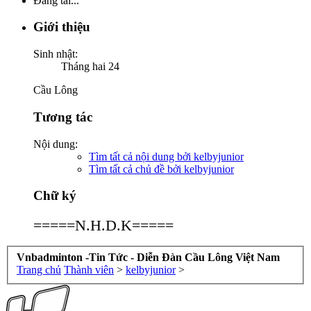
Đang tải...
Giới thiệu
Sinh nhật:
Tháng hai 24
Cầu Lông
Tương tác
Nội dung:
Tìm tất cả nội dung bởi kelbyjunior
Tìm tất cả chủ đề bởi kelbyjunior
Chữ ký
=====N.H.D.K=====
Vnbadminton -Tin Tức - Diễn Đàn Cầu Lông Việt Nam
Trang chủ
Thành viên
>
kelbyjunior
>