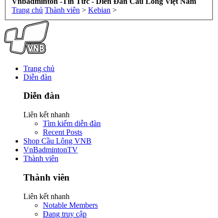
Vnbadminton -Tin Tức - Diễn Đàn Cầu Lông Việt Nam
Trang chủ
Thành viên
>
Kebian
>
Trang chủ
Diễn đàn
Diễn đàn
Liên kết nhanh
Tìm kiếm diễn đàn
Recent Posts
Shop Cầu Lông VNB
VnBadmintonTV
Thành viên
Thành viên
Liên kết nhanh
Notable Members
Đang truy cập