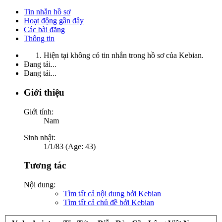
Tin nhắn hồ sơ
Hoạt động gần đây
Các bài đăng
Thông tin
Hiện tại không có tin nhắn trong hồ sơ của Kebian.
Đang tải...
Đang tải...
Giới thiệu
Giới tính:
Nam
Sinh nhật:
1/1/83 (Age: 43)
Tương tác
Nội dung:
Tìm tất cả nội dung bởi Kebian
Tìm tất cả chủ đề bởi Kebian