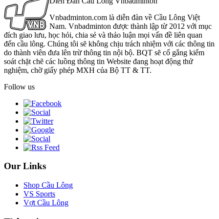
Diễn Đàn Cầu Lông Vnbadminton
Vnbadminton.com là diễn đàn về Cầu Lông Việt
Nam. Vnbadminton được thành lập từ 2012 với mục
đích giao lưu, học hỏi, chia sẻ và thảo luận mọi vấn đề liên quan
đến cầu lông. Chúng tôi sẽ không chịu trách nhiệm với các thông tin
do thành viên đưa lên trừ thông tin nội bộ. BQT sẽ cố gắng kiểm
soát chặt chẽ các luồng thông tin Website đang hoạt động thử
nghiệm, chờ giấy phép MXH của Bộ TT & TT.
Follow us
Our Links
Shop Cầu Lông
VS Sports
Vợt Cầu Lông