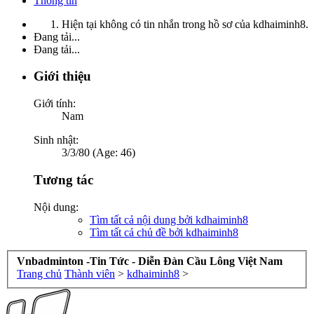
Thông tin
Hiện tại không có tin nhắn trong hồ sơ của kdhaiminh8.
Đang tải...
Đang tải...
Giới thiệu
Giới tính:
Nam
Sinh nhật:
3/3/80 (Age: 46)
Tương tác
Nội dung:
Tìm tất cả nội dung bởi kdhaiminh8
Tìm tất cả chủ đề bởi kdhaiminh8
Vnbadminton -Tin Tức - Diễn Đàn Cầu Lông Việt Nam
Trang chủ
Thành viên
>
kdhaiminh8
>