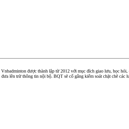
badminton được thành lập từ 2012 với mục đích giao lưu, học hỏi, ch
n đưa lên trừ thông tin nội bộ. BQT sẽ cố gắng kiểm soát chặt chẽ các