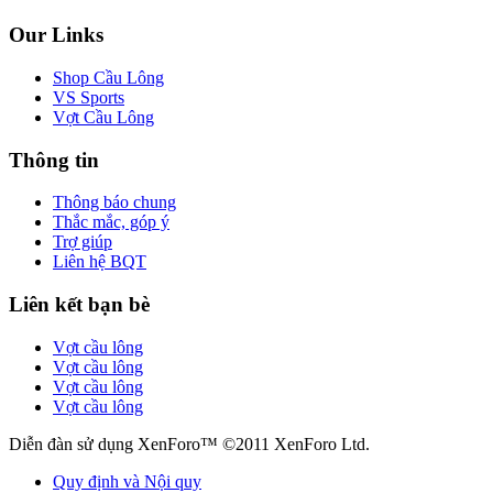
Our Links
Shop Cầu Lông
VS Sports
Vợt Cầu Lông
Thông tin
Thông báo chung
Thắc mắc, góp ý
Trợ giúp
Liên hệ BQT
Liên kết bạn bè
Vợt cầu lông
Vợt cầu lông
Vợt cầu lông
Vợt cầu lông
Diễn đàn sử dụng XenForo™ ©2011 XenForo Ltd.
Quy định và Nội quy