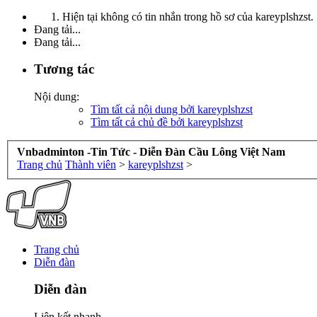
Hiện tại không có tin nhắn trong hồ sơ của kareyplshzst.
Đang tải...
Đang tải...
Tương tác
Nội dung:
Tìm tất cả nội dung bởi kareyplshzst
Tìm tất cả chủ đề bởi kareyplshzst
Vnbadminton -Tin Tức - Diễn Đàn Cầu Lông Việt Nam
Trang chủ
Thành viên
>
kareyplshzst
>
Trang chủ
Diễn đàn
Diễn đàn
Liên kết nhanh