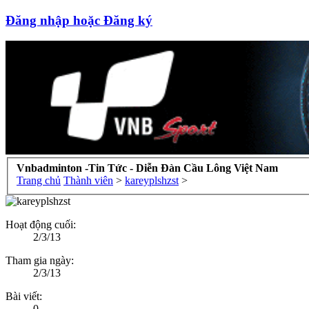
Đăng nhập hoặc Đăng ký
Vnbadminton -Tin Tức - Diễn Đàn Cầu Lông Việt Nam
Trang chủ
Thành viên
>
kareyplshzst
>
Hoạt động cuối:
2/3/13
Tham gia ngày:
2/3/13
Bài viết:
0