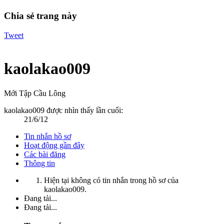
Chia sẻ trang này
Tweet
kaolakao009
Mới Tập Cầu Lông
kaolakao009 được nhìn thấy lần cuối:
21/6/12
Tin nhắn hồ sơ
Hoạt động gần đây
Các bài đăng
Thông tin
Hiện tại không có tin nhắn trong hồ sơ của
kaolakao009.
Đang tải...
Đang tải...