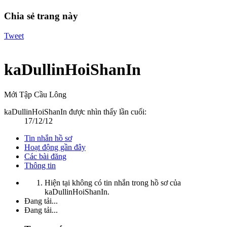
Chia sẻ trang này
Tweet
kaDullinHoiShanIn
Mới Tập Cầu Lông
kaDullinHoiShanIn được nhìn thấy lần cuối:
17/12/12
Tin nhắn hồ sơ
Hoạt động gần đây
Các bài đăng
Thông tin
Hiện tại không có tin nhắn trong hồ sơ của
kaDullinHoiShanIn.
Đang tải...
Đang tải...