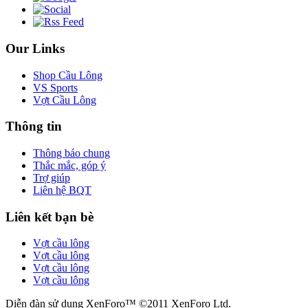
Our Links
Shop Cầu Lông
VS Sports
Vợt Cầu Lông
Thông tin
Thông báo chung
Thắc mắc, góp ý
Trợ giúp
Liên hệ BQT
Liên kết bạn bè
Vợt cầu lông
Vợt cầu lông
Vợt cầu lông
Vợt cầu lông
Diễn đàn sử dụng XenForo™ ©2011 XenForo Ltd.