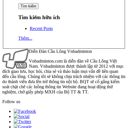
Tìm kiếm hữu ích
Recent Posts
Thêm...
Diễn Đàn Cầu Lông Vnbadminton
Vnbadminton.com là diễn đàn về Cầu Lông Việt
Nam. Vnbadminton được thành lập từ 2012 với mục
đích giao lưu, học hỏi, chia sẻ và thảo luận mọi vấn đề liên quan
đến cầu lông. Chúng tôi sẽ không chịu trách nhiệm với các thông tin
do thành viên đưa lên trừ thông tin nội bộ. BQT sẽ cố gắng kiểm
soát chặt chẽ các luồng thông tin Website đang hoạt động thử
nghiệm, chờ giấy phép MXH của Bộ TT & TT.
Follow us