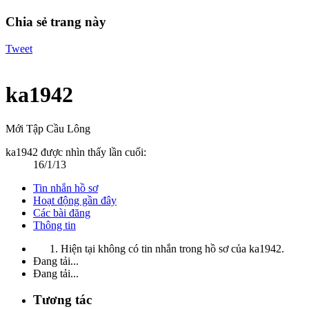
Chia sẻ trang này
Tweet
ka1942
Mới Tập Cầu Lông
ka1942 được nhìn thấy lần cuối:
16/1/13
Tin nhắn hồ sơ
Hoạt động gần đây
Các bài đăng
Thông tin
Hiện tại không có tin nhắn trong hồ sơ của ka1942.
Đang tải...
Đang tải...
Tương tác