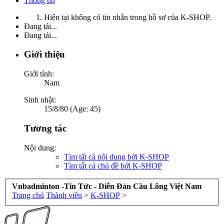
Thông tin
Hiện tại không có tin nhắn trong hồ sơ của K-SHOP.
Đang tải...
Đang tải...
Giới thiệu
Giới tính:
Nam
Sinh nhật:
15/8/80 (Age: 45)
Tương tác
Nội dung:
Tìm tất cả nội dung bởi K-SHOP
Tìm tất cả chủ đề bởi K-SHOP
Vnbadminton -Tin Tức - Diễn Đàn Cầu Lông Việt Nam
Trang chủ
Thành viên
>
K-SHOP
>