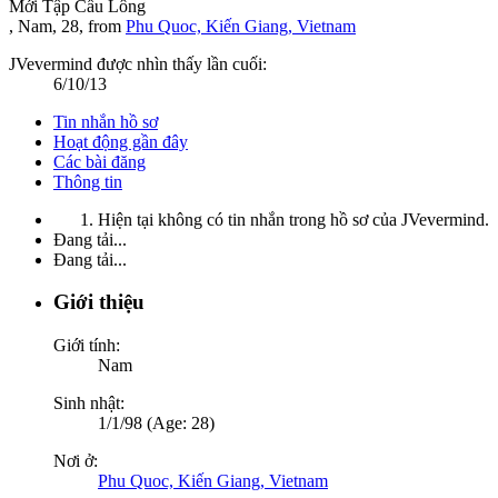
Mới Tập Cầu Lông
, Nam, 28,
from
Phu Quoc, Kiến Giang, Vietnam
JVevermind được nhìn thấy lần cuối:
6/10/13
Tin nhắn hồ sơ
Hoạt động gần đây
Các bài đăng
Thông tin
Hiện tại không có tin nhắn trong hồ sơ của JVevermind.
Đang tải...
Đang tải...
Giới thiệu
Giới tính:
Nam
Sinh nhật:
1/1/98 (Age: 28)
Nơi ở:
Phu Quoc, Kiến Giang, Vietnam