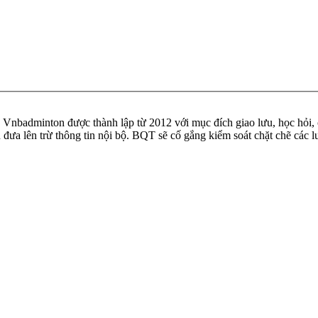
badminton được thành lập từ 2012 với mục đích giao lưu, học hỏi, ch
n đưa lên trừ thông tin nội bộ. BQT sẽ cố gắng kiểm soát chặt chẽ các