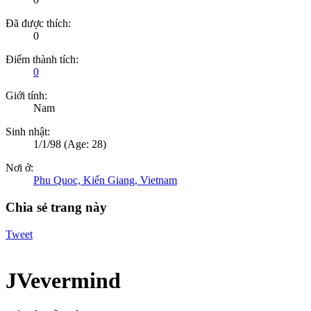
Đã được thích:
0
Điểm thành tích:
0
Giới tính:
Nam
Sinh nhật:
1/1/98
(Age: 28)
Nơi ở:
Phu Quoc, Kiến Giang, Vietnam
Chia sẻ trang này
Tweet
JVevermind