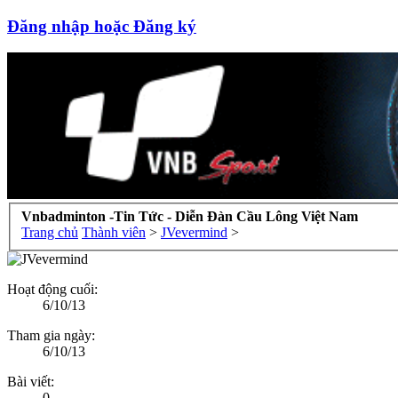
Đăng nhập hoặc Đăng ký
Vnbadminton -Tin Tức - Diễn Đàn Cầu Lông Việt Nam
Trang chủ
Thành viên
>
JVevermind
>
Hoạt động cuối:
6/10/13
Tham gia ngày:
6/10/13
Bài viết:
0