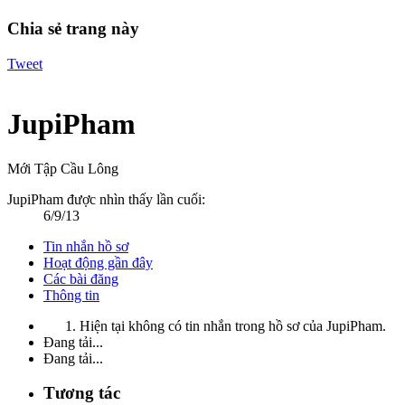
Chia sẻ trang này
Tweet
JupiPham
Mới Tập Cầu Lông
JupiPham được nhìn thấy lần cuối:
6/9/13
Tin nhắn hồ sơ
Hoạt động gần đây
Các bài đăng
Thông tin
Hiện tại không có tin nhắn trong hồ sơ của JupiPham.
Đang tải...
Đang tải...
Tương tác