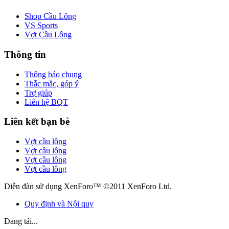
Shop Cầu Lông
VS Sports
Vợt Cầu Lông
Thông tin
Thông báo chung
Thắc mắc, góp ý
Trợ giúp
Liên hệ BQT
Liên kết bạn bè
Vợt cầu lông
Vợt cầu lông
Vợt cầu lông
Vợt cầu lông
Diễn đàn sử dụng XenForo™ ©2011 XenForo Ltd.
Quy định và Nội quy
Đang tải...