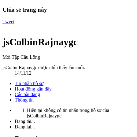
Chia sẻ trang này
Tweet
jsColbinRajnaygc
Mới Tập Cầu Lông
jsColbinRajnaygc được nhìn thấy lần cuối:
14/11/12
Tin nhắn hồ sơ
Hoạt động gần đây
Các bài đăng
Thông tin
Hiện tại không có tin nhắn trong hồ sơ của
jsColbinRajnaygc.
Đang tải...
Đang tải...