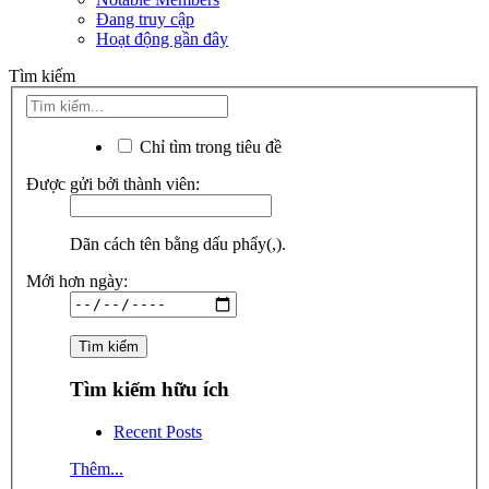
Đang truy cập
Hoạt động gần đây
Tìm kiếm
Chỉ tìm trong tiêu đề
Được gửi bởi thành viên:
Dãn cách tên bằng dấu phẩy(,).
Mới hơn ngày:
Tìm kiếm hữu ích
Recent Posts
Thêm...