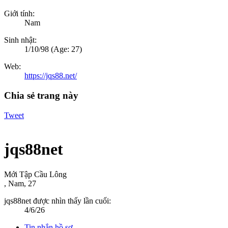
Giới tính:
Nam
Sinh nhật:
1/10/98
(Age: 27)
Web:
https://jqs88.net/
Chia sẻ trang này
Tweet
jqs88net
Mới Tập Cầu Lông
, Nam, 27
jqs88net được nhìn thấy lần cuối:
4/6/26
Tin nhắn hồ sơ