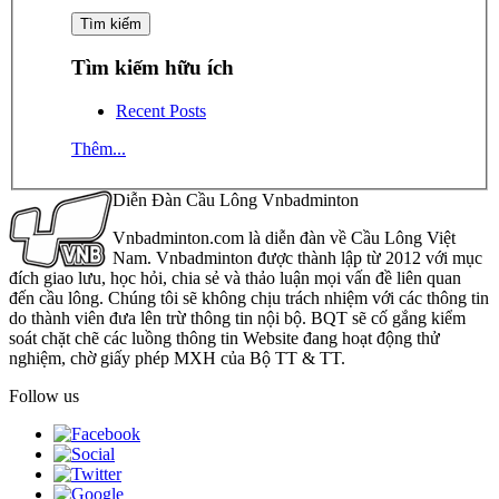
Tìm kiếm hữu ích
Recent Posts
Thêm...
Diễn Đàn Cầu Lông Vnbadminton
Vnbadminton.com là diễn đàn về Cầu Lông Việt
Nam. Vnbadminton được thành lập từ 2012 với mục
đích giao lưu, học hỏi, chia sẻ và thảo luận mọi vấn đề liên quan
đến cầu lông. Chúng tôi sẽ không chịu trách nhiệm với các thông tin
do thành viên đưa lên trừ thông tin nội bộ. BQT sẽ cố gắng kiểm
soát chặt chẽ các luồng thông tin Website đang hoạt động thử
nghiệm, chờ giấy phép MXH của Bộ TT & TT.
Follow us