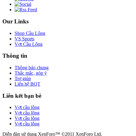
Our Links
Shop Cầu Lông
VS Sports
Vợt Cầu Lông
Thông tin
Thông báo chung
Thắc mắc, góp ý
Trợ giúp
Liên hệ BQT
Liên kết bạn bè
Vợt cầu lông
Vợt cầu lông
Vợt cầu lông
Vợt cầu lông
Diễn đàn sử dụng XenForo™ ©2011 XenForo Ltd.