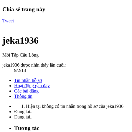
Chia sẻ trang này
Tweet
jeka1936
Mới Tập Cầu Lông
jeka1936 được nhìn thấy lần cuối:
9/2/13
Tin nhắn hồ sơ
Hoạt động gần đây
Các bài đăng
Thông tin
Hiện tại không có tin nhắn trong hồ sơ của jeka1936.
Đang tải...
Đang tải...
Tương tác