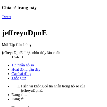
Chia sẻ trang này
Tweet
jeffreyuDpnE
Mới Tập Cầu Lông
jeffreyuDpnE được nhìn thấy lần cuối:
13/4/13
Tin nhắn hồ sơ
Hoạt động gần đây
Các bài đăng
Thông tin
Hiện tại không có tin nhắn trong hồ sơ của
jeffreyuDpnE.
Đang tải...
Đang tải...