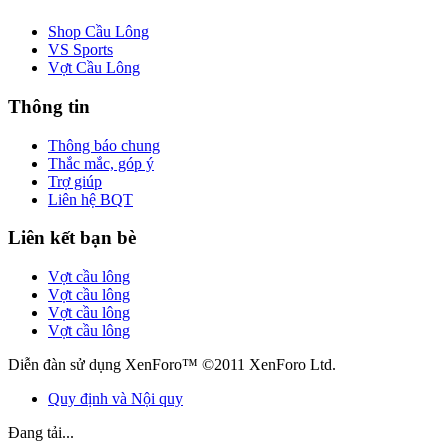
Shop Cầu Lông
VS Sports
Vợt Cầu Lông
Thông tin
Thông báo chung
Thắc mắc, góp ý
Trợ giúp
Liên hệ BQT
Liên kết bạn bè
Vợt cầu lông
Vợt cầu lông
Vợt cầu lông
Vợt cầu lông
Diễn đàn sử dụng XenForo™ ©2011 XenForo Ltd.
Quy định và Nội quy
Đang tải...