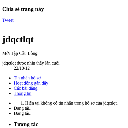
Chia sẻ trang này
Tweet
jdqctlqt
Mới Tập Cầu Lông
jdqctlqt được nhìn thấy lần cuối:
22/10/12
Tin nhắn hồ sơ
Hoạt động gần đây
Các bài đăng
Thông tin
Hiện tại không có tin nhắn trong hồ sơ của jdqctlqt.
Đang tải...
Đang tải...
Tương tác