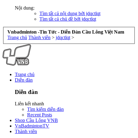
Nội dung:
Tìm tất cả nội dung bởi jdqctlqt
Tìm tất cả chủ đề bởi jdqctlqt
Vnbadminton -Tin Tức - Diễn Đàn Cầu Lông Việt Nam
Trang chủ
Thành viên
>
jdqctlqt
>
Trang chủ
Diễn đàn
Diễn đàn
Liên kết nhanh
Tìm kiếm diễn đàn
Recent Posts
Shop Cầu Lông VNB
VnBadmintonTV
Thành viên