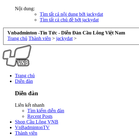
Nội dung:
Tìm tất cả nội dung bởi jackydat
Tìm tất cả chủ đề bởi jackydat
Vnbadminton -Tin Tức - Diễn Đàn Cầu Lông Việt Nam
Trang chủ
Thành viên
>
jackydat
>
Trang chủ
Diễn đàn
Diễn đàn
Liên kết nhanh
Tìm kiếm diễn đàn
Recent Posts
Shop Cầu Lông VNB
VnBadmintonTV
Thành viên