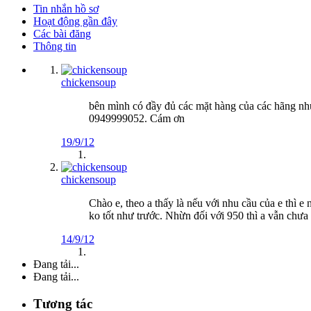
Tin nhắn hồ sơ
Hoạt động gần đây
Các bài đăng
Thông tin
chickensoup
bên mình có đầy đủ các mặt hàng của các hãng nhu
0949999052. Cám ơn
19/9/12
chickensoup
Chào e, theo a thấy là nếu với nhu cầu của e thì e
ko tốt như trước. Nhừn đối với 950 thì a vẫn chưa 
14/9/12
Đang tải...
Đang tải...
Tương tác