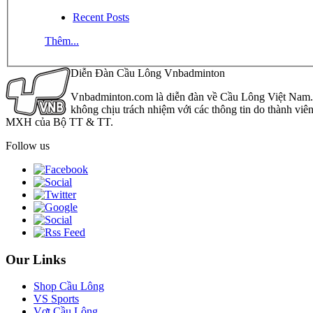
Recent Posts
Thêm...
Diễn Đàn Cầu Lông Vnbadminton
Vnbadminton.com là diễn đàn về Cầu Lông Việt Nam. Vn
không chịu trách nhiệm với các thông tin do thành viê
MXH của Bộ TT & TT.
Follow us
Our Links
Shop Cầu Lông
VS Sports
Vợt Cầu Lông