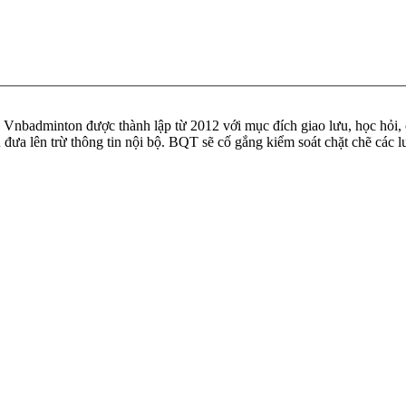
badminton được thành lập từ 2012 với mục đích giao lưu, học hỏi, ch
n đưa lên trừ thông tin nội bộ. BQT sẽ cố gắng kiểm soát chặt chẽ các