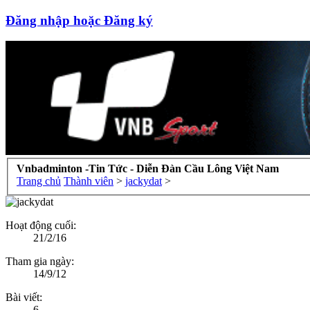
Đăng nhập hoặc Đăng ký
Vnbadminton -Tin Tức - Diễn Đàn Cầu Lông Việt Nam
Trang chủ
Thành viên
>
jackydat
>
Hoạt động cuối:
21/2/16
Tham gia ngày:
14/9/12
Bài viết:
6