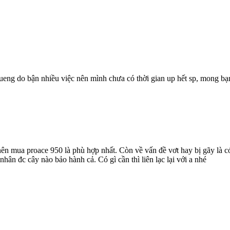
eng do bận nhiều việc nên mình chưa có thời gian up hết sp, mong bạn 
 nên mua proace 950 là phù hợp nhất. Còn về vấn đề vơt hay bị gãy là có
nhân đc cây nào bảo hành cả. Có gì cần thì liên lạc lại với a nhé