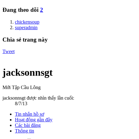
Đang theo dõi
2
chickensoup
superadmin
Chia sẻ trang này
Tweet
jacksonnsgt
Mới Tập Cầu Lông
jacksonnsgt được nhìn thấy lần cuối:
8/7/13
Tin nhắn hồ sơ
Hoạt động gần đây
Các bài đăng
Thông tin