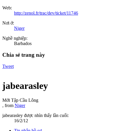
Web:
http://zenol.fr/trac/dev/ticket/11746
Nơi ở:
Niger
Nghề nghiệp:
Barbados
Chia sẻ trang này
Tweet
jabearasley
Mới Tập Cầu Lông
,
from
Niger
jabearasley được nhìn thấy lần cuối:
16/2/12
Tin nhắn hồ sơ