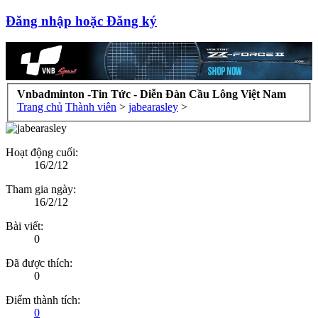
Đăng nhập hoặc Đăng ký
Vnbadminton -Tin Tức - Diễn Đàn Cầu Lông Việt Nam
Trang chủ
Thành viên
>
jabearasley
>
Hoạt động cuối:
16/2/12
Tham gia ngày:
16/2/12
Bài viết:
0
Đã được thích:
0
Điểm thành tích:
0