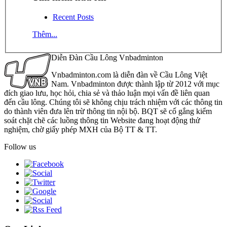
Recent Posts
Thêm...
Diễn Đàn Cầu Lông Vnbadminton
Vnbadminton.com là diễn đàn về Cầu Lông Việt
Nam. Vnbadminton được thành lập từ 2012 với mục
đích giao lưu, học hỏi, chia sẻ và thảo luận mọi vấn đề liên quan
đến cầu lông. Chúng tôi sẽ không chịu trách nhiệm với các thông tin
do thành viên đưa lên trừ thông tin nội bộ. BQT sẽ cố gắng kiểm
soát chặt chẽ các luồng thông tin Website đang hoạt động thử
nghiệm, chờ giấy phép MXH của Bộ TT & TT.
Follow us