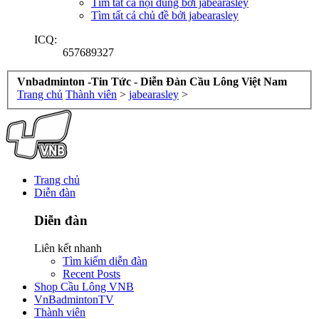
Tìm tất cả nội dung bởi jabearasley
Tìm tất cả chủ đề bởi jabearasley
ICQ:
657689327
Vnbadminton -Tin Tức - Diễn Đàn Cầu Lông Việt Nam
Trang chủ
Thành viên
>
jabearasley
>
Trang chủ
Diễn đàn
Diễn đàn
Liên kết nhanh
Tìm kiếm diễn đàn
Recent Posts
Shop Cầu Lông VNB
VnBadmintonTV
Thành viên