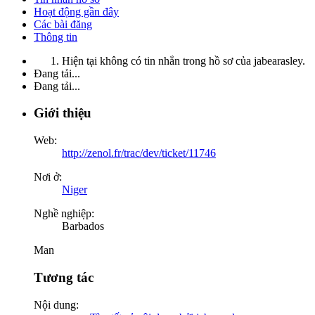
Hoạt động gần đây
Các bài đăng
Thông tin
Hiện tại không có tin nhắn trong hồ sơ của jabearasley.
Đang tải...
Đang tải...
Giới thiệu
Web:
http://zenol.fr/trac/dev/ticket/11746
Nơi ở:
Niger
Nghề nghiệp:
Barbados
Man
Tương tác
Nội dung: