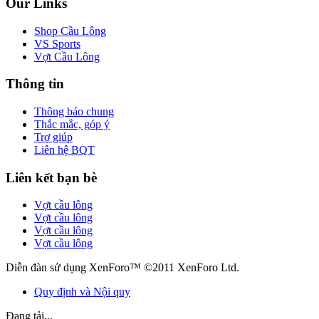
Our Links
Shop Cầu Lông
VS Sports
Vợt Cầu Lông
Thông tin
Thông báo chung
Thắc mắc, góp ý
Trợ giúp
Liên hệ BQT
Liên kết bạn bè
Vợt cầu lông
Vợt cầu lông
Vợt cầu lông
Vợt cầu lông
Diễn đàn sử dụng XenForo™ ©2011 XenForo Ltd.
Quy định và Nội quy
Đang tải...