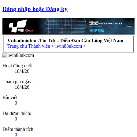
Đăng nhập hoặc Đăng ký
Vnbadminton -Tin Tức - Diễn Đàn Cầu Lông Việt Nam
Trang chủ
Thành viên
>
iwin88ukcom
>
Hoạt động cuối:
18/4/26
Tham gia ngày:
18/4/26
Bài viết:
0
Đã được thích:
0
Điểm thành tích:
0