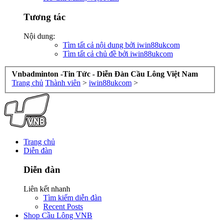
Tương tác
Nội dung:
Tìm tất cả nội dung bởi iwin88ukcom
Tìm tất cả chủ đề bởi iwin88ukcom
Vnbadminton -Tin Tức - Diễn Đàn Cầu Lông Việt Nam
Trang chủ
Thành viên
>
iwin88ukcom
>
Trang chủ
Diễn đàn
Diễn đàn
Liên kết nhanh
Tìm kiếm diễn đàn
Recent Posts
Shop Cầu Lông VNB