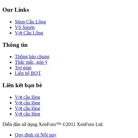
Our Links
Shop Cầu Lông
VS Sports
Vợt Cầu Lông
Thông tin
Thông báo chung
Thắc mắc, góp ý
Trợ giúp
Liên hệ BQT
Liên kết bạn bè
Vợt cầu lông
Vợt cầu lông
Vợt cầu lông
Vợt cầu lông
Diễn đàn sử dụng XenForo™ ©2011 XenForo Ltd.
Quy định và Nội quy