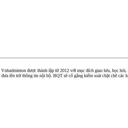
badminton được thành lập từ 2012 với mục đích giao lưu, học hỏi, ch
n đưa lên trừ thông tin nội bộ. BQT sẽ cố gắng kiểm soát chặt chẽ các