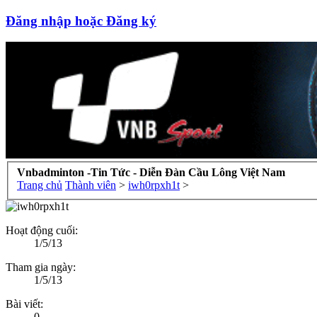
Đăng nhập hoặc Đăng ký
Vnbadminton -Tin Tức - Diễn Đàn Cầu Lông Việt Nam
Trang chủ
Thành viên
>
iwh0rpxh1t
>
Hoạt động cuối:
1/5/13
Tham gia ngày:
1/5/13
Bài viết:
0