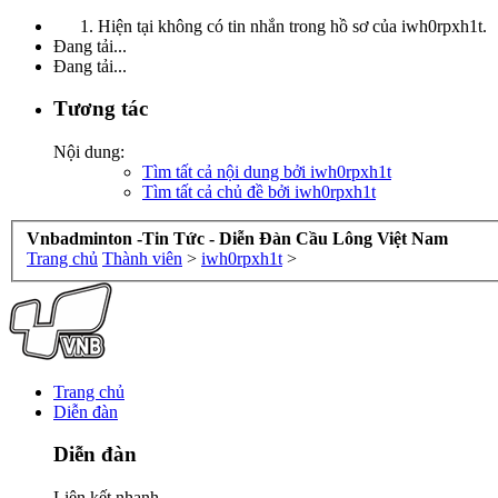
Hiện tại không có tin nhắn trong hồ sơ của iwh0rpxh1t.
Đang tải...
Đang tải...
Tương tác
Nội dung:
Tìm tất cả nội dung bởi iwh0rpxh1t
Tìm tất cả chủ đề bởi iwh0rpxh1t
Vnbadminton -Tin Tức - Diễn Đàn Cầu Lông Việt Nam
Trang chủ
Thành viên
>
iwh0rpxh1t
>
Trang chủ
Diễn đàn
Diễn đàn
Liên kết nhanh