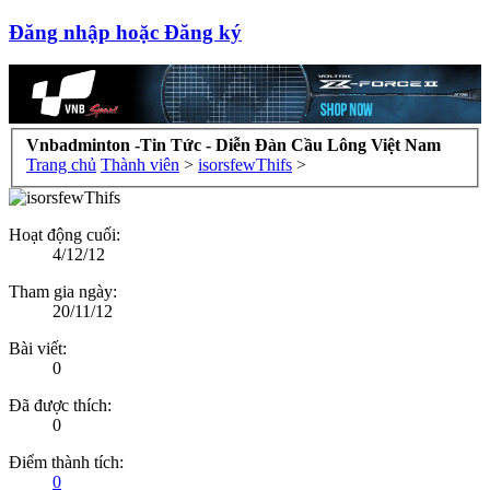
Đăng nhập hoặc Đăng ký
Vnbadminton -Tin Tức - Diễn Đàn Cầu Lông Việt Nam
Trang chủ
Thành viên
>
isorsfewThifs
>
Hoạt động cuối:
4/12/12
Tham gia ngày:
20/11/12
Bài viết:
0
Đã được thích:
0
Điểm thành tích:
0