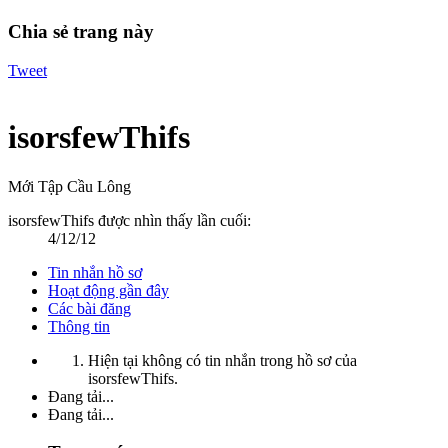
Chia sẻ trang này
Tweet
isorsfewThifs
Mới Tập Cầu Lông
isorsfewThifs được nhìn thấy lần cuối:
4/12/12
Tin nhắn hồ sơ
Hoạt động gần đây
Các bài đăng
Thông tin
Hiện tại không có tin nhắn trong hồ sơ của
isorsfewThifs.
Đang tải...
Đang tải...