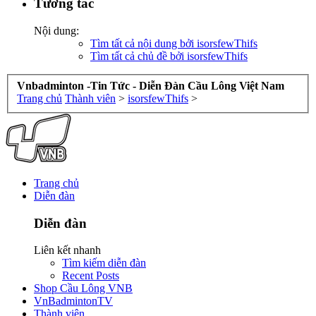
Tương tác
Nội dung:
Tìm tất cả nội dung bởi isorsfewThifs
Tìm tất cả chủ đề bởi isorsfewThifs
Vnbadminton -Tin Tức - Diễn Đàn Cầu Lông Việt Nam
Trang chủ
Thành viên
>
isorsfewThifs
>
Trang chủ
Diễn đàn
Diễn đàn
Liên kết nhanh
Tìm kiếm diễn đàn
Recent Posts
Shop Cầu Lông VNB
VnBadmintonTV
Thành viên