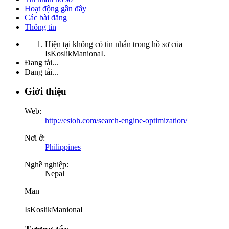
Hoạt động gần đây
Các bài đăng
Thông tin
Hiện tại không có tin nhắn trong hồ sơ của
IsKoslikManionaI.
Đang tải...
Đang tải...
Giới thiệu
Web:
http://esioh.com/search-engine-optimization/
Nơi ở:
Philippines
Nghề nghiệp:
Nepal
Man
IsKoslikManionaI