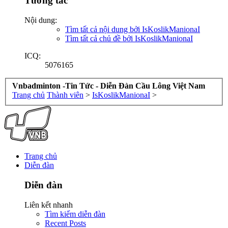
Tương tác
Nội dung:
Tìm tất cả nội dung bởi IsKoslikManionaI
Tìm tất cả chủ đề bởi IsKoslikManionaI
ICQ:
5076165
Vnbadminton -Tin Tức - Diễn Đàn Cầu Lông Việt Nam
Trang chủ
Thành viên
>
IsKoslikManionaI
>
Trang chủ
Diễn đàn
Diễn đàn
Liên kết nhanh
Tìm kiếm diễn đàn
Recent Posts