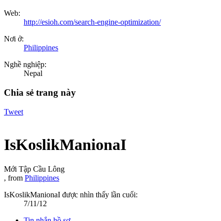
Web:
http://esioh.com/search-engine-optimization/
Nơi ở:
Philippines
Nghề nghiệp:
Nepal
Chia sẻ trang này
Tweet
IsKoslikManionaI
Mới Tập Cầu Lông
,
from
Philippines
IsKoslikManionaI được nhìn thấy lần cuối:
7/11/12
Tin nhắn hồ sơ