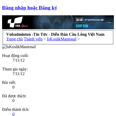
Đăng nhập hoặc Đăng ký
Vnbadminton -Tin Tức - Diễn Đàn Cầu Lông Việt Nam
Trang chủ
Thành viên
>
IsKoslikManionaI
>
Hoạt động cuối:
7/11/12
Tham gia ngày:
7/11/12
Bài viết:
0
Đã được thích:
0
Điểm thành tích:
0