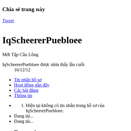
Chia sẻ trang này
Tweet
IqScheererPuebloee
Mới Tập Cầu Lông
IqScheererPuebloee được nhìn thấy lần cuối:
16/12/12
Tin nhắn hồ sơ
Hoạt động gần đây
Các bài đăng
Thông tin
Hiện tại không có tin nhắn trong hồ sơ của
IqScheererPuebloee.
Đang tải...
Đang tải...