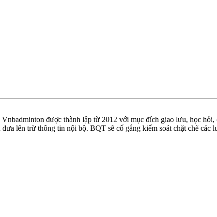
badminton được thành lập từ 2012 với mục đích giao lưu, học hỏi, ch
n đưa lên trừ thông tin nội bộ. BQT sẽ cố gắng kiểm soát chặt chẽ các