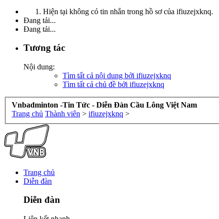
Hiện tại không có tin nhắn trong hồ sơ của ifiuzejxknq.
Đang tải...
Đang tải...
Tương tác
Nội dung:
Tìm tất cả nội dung bởi ifiuzejxknq
Tìm tất cả chủ đề bởi ifiuzejxknq
Vnbadminton -Tin Tức - Diễn Đàn Cầu Lông Việt Nam
Trang chủ
Thành viên
>
ifiuzejxknq
>
Trang chủ
Diễn đàn
Diễn đàn
Liên kết nhanh