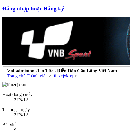
Đăng nhập hoặc Đăng ký
Vnbadminton -Tin Tức - Diễn Đàn Cầu Lông Việt Nam
Trang chủ
Thành viên
>
ifiuzejxknq
>
Hoạt động cuối:
27/5/12
Tham gia ngày:
27/5/12
Bài viết:
0