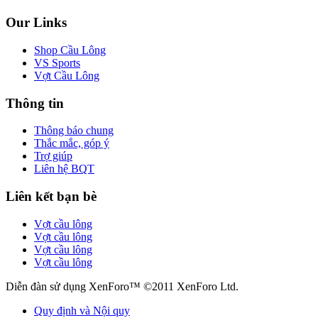
Our Links
Shop Cầu Lông
VS Sports
Vợt Cầu Lông
Thông tin
Thông báo chung
Thắc mắc, góp ý
Trợ giúp
Liên hệ BQT
Liên kết bạn bè
Vợt cầu lông
Vợt cầu lông
Vợt cầu lông
Vợt cầu lông
Diễn đàn sử dụng XenForo™ ©2011 XenForo Ltd.
Quy định và Nội quy