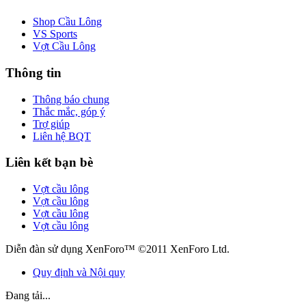
Shop Cầu Lông
VS Sports
Vợt Cầu Lông
Thông tin
Thông báo chung
Thắc mắc, góp ý
Trợ giúp
Liên hệ BQT
Liên kết bạn bè
Vợt cầu lông
Vợt cầu lông
Vợt cầu lông
Vợt cầu lông
Diễn đàn sử dụng XenForo™ ©2011 XenForo Ltd.
Quy định và Nội quy
Đang tải...