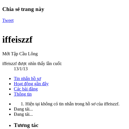
Chia sẻ trang này
Tweet
iffeiszzf
Mới Tập Cầu Lông
iffeiszzf được nhìn thấy lần cuối:
13/1/13
Tin nhắn hồ sơ
Hoạt động gần đây
Các bài đăng
Thông tin
Hiện tại không có tin nhắn trong hồ sơ của iffeiszzf.
Đang tải...
Đang tải...
Tương tác