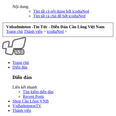
Nội dung:
Tìm tất cả nội dung bởi icodiaNed
Tìm tất cả chủ đề bởi icodiaNed
Vnbadminton -Tin Tức - Diễn Đàn Cầu Lông Việt Nam
Trang chủ
Thành viên
>
icodiaNed
>
Trang chủ
Diễn đàn
Diễn đàn
Liên kết nhanh
Tìm kiếm diễn đàn
Recent Posts
Shop Cầu Lông VNB
VnBadmintonTV
Thành viên