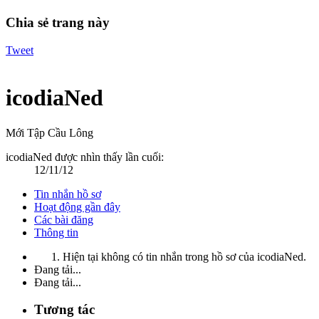
Chia sẻ trang này
Tweet
icodiaNed
Mới Tập Cầu Lông
icodiaNed được nhìn thấy lần cuối:
12/11/12
Tin nhắn hồ sơ
Hoạt động gần đây
Các bài đăng
Thông tin
Hiện tại không có tin nhắn trong hồ sơ của icodiaNed.
Đang tải...
Đang tải...
Tương tác