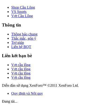
Shop Cầu Lông
VS Sports
Vợt Cầu Lông
Thông tin
Thông báo chung
Thắc mắc, góp ý
Trợ giúp
Liên hệ BQT
Liên kết bạn bè
Vợt cầu lông
Vợt cầu lông
Vợt cầu lông
Vợt cầu lông
Diễn đàn sử dụng XenForo™ ©2011 XenForo Ltd.
Quy định và Nội quy
Đang tải...